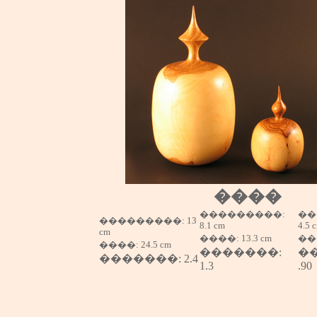
����
���������:
��
���������: 13
8.1 cm
4.5 
cm
����
: 13.3 cm
��
����
: 24.5 cm
�������
:
�
�������
: 2.4
1.3
.90