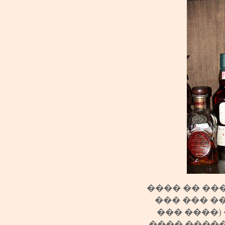
���� �� ��
��� ��� ��
��� ����)
���� �����