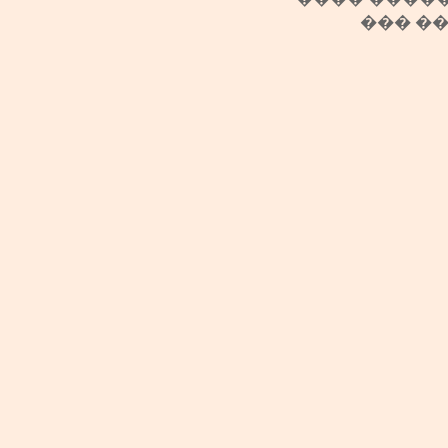
��� �