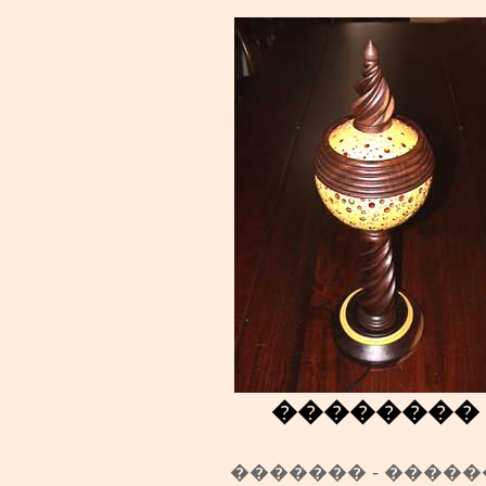
��������
�������
-
�����