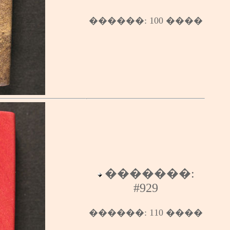
������
: 10
0
����
�������:
#929
������
:
110
����