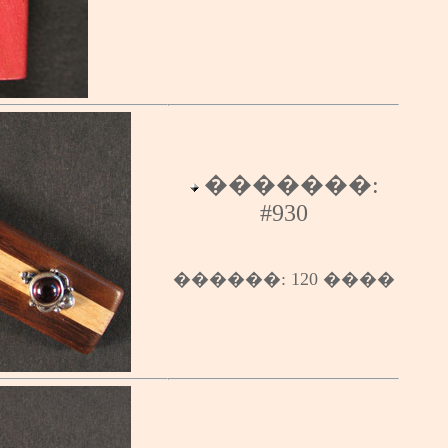
�������:
#
930
������
:
120
����