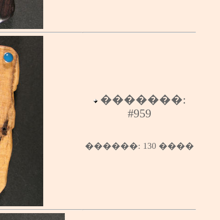
�������:
#959
������
: 13
0
����