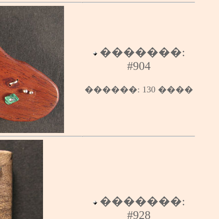
�������:
#
904
������
: 13
0
����
�������:
#928