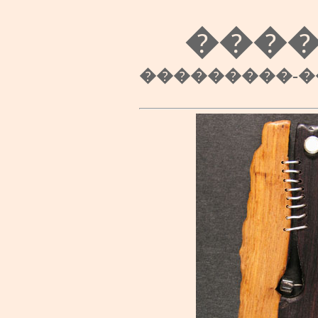
���
���������-