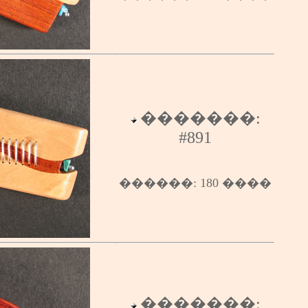
�������:
#
891
������
:
180
����
�������: