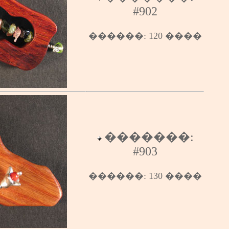
#
902
������
: 12
0
����
�������:
#
903
������
:
130
����