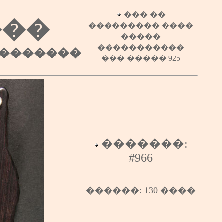
��� ��
���
��������� ����
�����
�����������
��������
��� ����� 925
�������:
#966
������
: 13
0
����