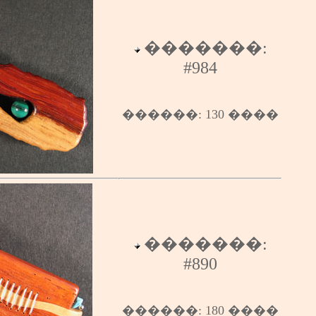
�������:
#
984
������
:
130
����
�������:
#
890
������
:
180
����