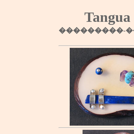
Tangua
���������-