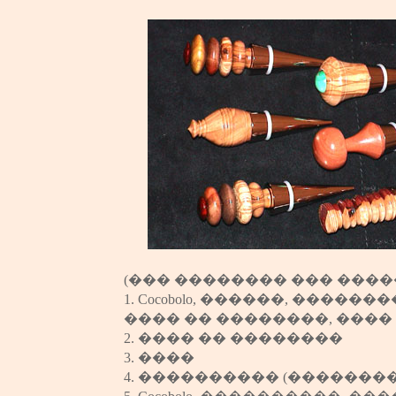
(��� �������� ��� ����
1.
Cocobolo,
������,
�������
���� �� ��������,
����
2.
����
�� ��������
3.
����
4.
����������
(��������