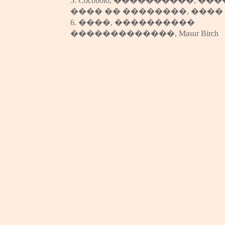
5.
Cocobolo,
����������,
���
���� �� ��������,
����
6.
����,
����������
�������������,
Masur Birch