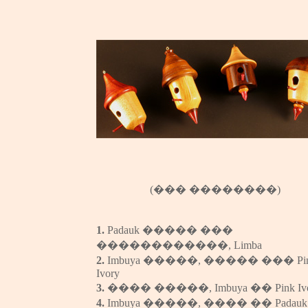
(
��� ��������
)
1.
Padauk
�����
���
������������
,
Limba
2.
Imbuya
�����
,
�����
���
Pi
Ivory
3.
����
�����
,
Imbuya
��
Pink Iv
4.
Imbuya
�����
,
����
��
Padauk