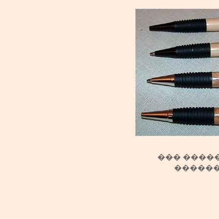
��� ����
������