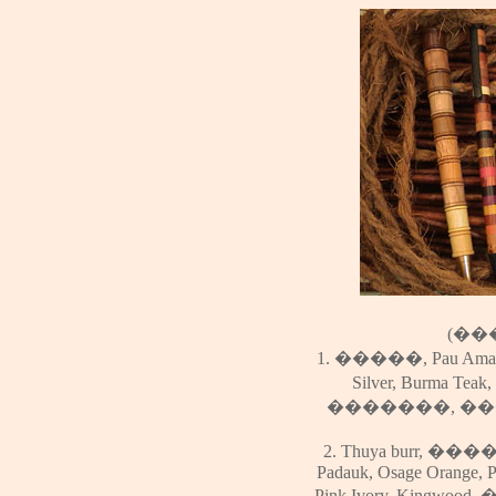
(��
1.
�����
,
Pau Ama
Silver
,
Burma Teak
,
�������,
��
2.
Thuya burr
,
����
Padauk
,
Osage Orange
,
P
Pink Ivory
,
Kingwood
,