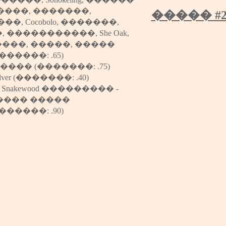
����
,
�������
,
����� #2
���
,
Cocobolo
,
�������
,
�
,
�����������
,
She Oak
,
����
,
�����
,
�����
������: .65)
����
(�������: .75)
lver
(�������: .40)
�
Snakewood
��������� -
���� �����
������: .90)