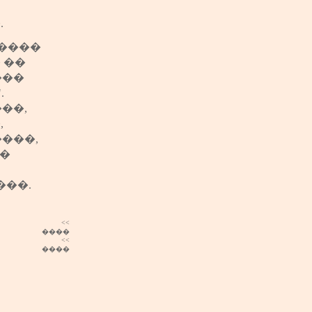
.
����
 ��
���
.
��,
,
���,
��
���.
<<
����
<<
����