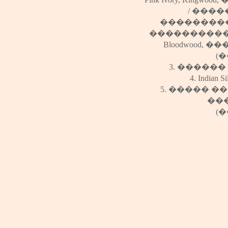
/
����
��������
���������
Bloodwood
,
��
(�
3. ������
4.
Indian Si
5.
�����
�
��
(�