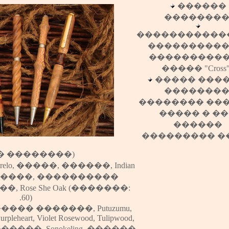
������
��������
�����������
����������
���������
����� "Cross"
����� ����
��������
�������� ���
����� � �
������
��������� �
� ��������)
relo
,
�����
,
������
,
Indian
����
, ����������
��
,
Rose She Oak
(�������:
.60)
���� �������
,
Putuzumu
,
urpleheart
,
Violet Rosewood
,
Tulipwood
,
������
,
Sonokeling
,
������